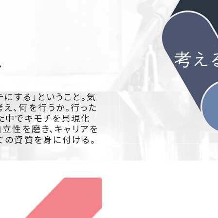
ル
にする」ということ。気
え、何を行うか。行った
た中でキモチを具現化
自立性を磨き、キャリアを
ての資質を身に付ける。