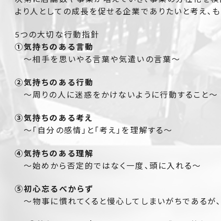
より人としての成長を促せる企業でありたいと考え、もと
5つの大切な行動指針
①気持ちのある言動
～相手を思いやる言葉や気遣いの言葉～
②気持ちのある行動
～周りの人に迷惑をかけないように行動すること～
③気持ちのある考え
～「自分の感情」と「考え」を理解する～
④気持ちのある理解
～
始めから否定的ではなく一度、頭に入れる～
⑤初心忘るべからず
～物事に慣れてくると慢心してしまいがちであるが