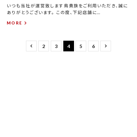
いつも当社が運営致します鳥貴族をご利用いただき、誠に
ありがとうございます。 この度、下記店舗に…
MORE
2
3
4
5
6
This Feeling won't
Change anymore.
～もうこの気持ちは変わらない～
株式会社SENSACION(センサシオン)・Smile5株式会社
(スマイルファイブ)は
創業当時の思い、100年・200年と続く「永遠の会社」を目