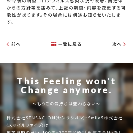
※今後の新型コロナウィルス感染状況や政府、自治体
からの方針等を鑑みて、上記の期間・内容を変更する可
能性があります。その場合には別途お知らせいたしま
す。
前へ
一覧に戻る
次へ
This Feeling won't
Change anymore.
～もうこの気持ちは変わらない～
株式会社SENSACION(センサシオン)・Smile5株式会社
(スマイルファイブ)は
創業当時の思い、100年・200年と続く「永遠の会社」を目