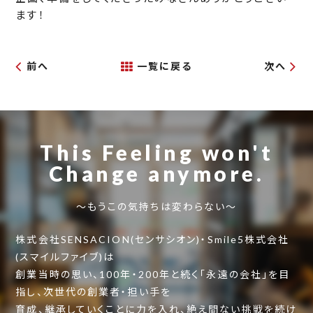
ます！
前へ
一覧に戻る
次へ
This Feeling won't
Change anymore.
～もうこの気持ちは変わらない～
株式会社SENSACION(センサシオン)・Smile5株式会社
(スマイルファイブ)は
創業当時の思い、100年・200年と続く「永遠の会社」を目
指し、次世代の創業者・担い手を
育成、継承していくことに力を入れ、絶え間ない挑戦を続け